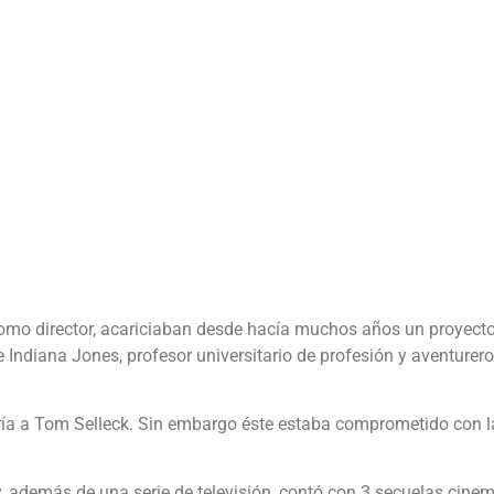
mo director, acariciaban desde hacía muchos años un proyecto p
e Indiana Jones, profesor universitario de profesión y aventurer
ería a Tom Selleck. Sin embargo éste estaba comprometido con l
 y, además de una serie de televisión, contó con 3 secuelas cine