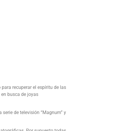
ara recuperar el espíritu de las
o en busca de joyas
a serie de televisión “Magnum” y
matográficas. Por supuesto todas