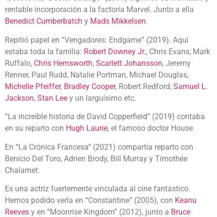
rentable incorporación a la factoría Marvel. Junto a ella
Benedict Cumberbatch
y
Mads Mikkelsen
.
Repitió papel en “Vengadores: Endgame” (2019). Aquí
estaba toda la familia:
Robert Downey Jr.
, Chris Evans, Mark
Ruffalo,
Chris Hemsworth
,
Scarlett Johansson
, Jeremy
Renner, Paul Rudd, Natalie Portman, Michael Douglas,
Michelle Pfeiffer
,
Bradley Cooper
, Robert Redford,
Samuel L.
Jackson
,
Stan Lee
y un larguísimo etc.
“La increíble historia de David Copperfield” (2019) contaba
en su reparto con
Hugh Laurie
, el famoso doctor House.
En “La Crónica Francesa” (2021) compartía reparto con
Benicio Del Toro, Adrien Brody, Bill Murray y Timothée
Chalamet.
Es una actriz fuertemente vinculada al cine fantástico.
Hemos podido verla en “Constantine” (2005), con
Keanu
Reeves
y en “Moonrise Kingdom” (2012), junto a
Bruce