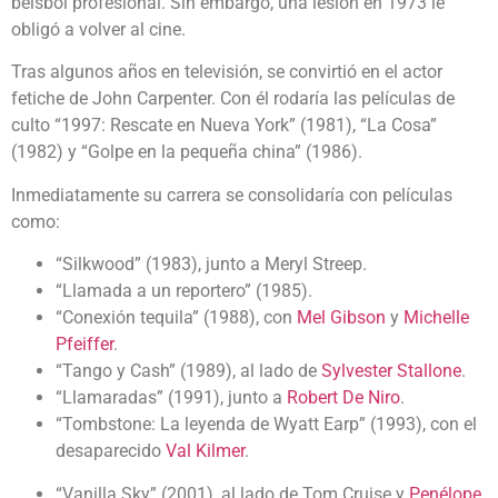
béisbol profesional. Sin embargo, una lesión en 1973 le
obligó a volver al cine.
Tras algunos años en televisión, se convirtió en el actor
fetiche de John Carpenter. Con él rodaría las películas de
culto “
1997: Rescate en Nueva York” (1981), “La Cosa”
(1982) y “Golpe en la pequeña china” (1986).
Inmediatamente su carrera se consolidaría con películas
como:
“Silkwood” (1983), junto a Meryl Streep.
“Llamada a un reportero” (1985).
“Conexión tequila” (1988), con
Mel Gibson
y
Michelle
Pfeiffer
.
“Tango y Cash” (1989), al lado de
Sylvester Stallone
.
“Llamaradas” (1991), junto a
Robert De Niro
.
“Tombstone: La leyenda de Wyatt Earp” (1993), con el
desaparecido
Val Kilmer
.
“Vanilla Sky” (2001), al lado de Tom Cruise y
Penélope