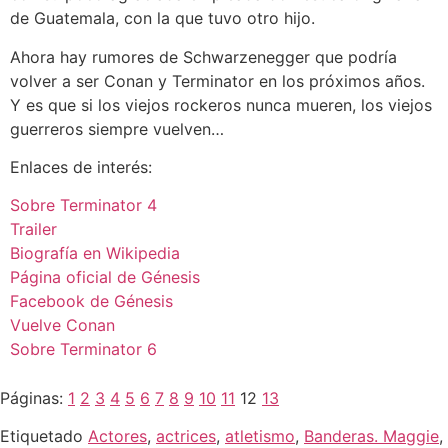
de Guatemala, con la que tuvo otro hijo.
Ahora hay rumores de Schwarzenegger que podría
volver a ser Conan y Terminator en los próximos años.
Y es que si los viejos rockeros nunca mueren, los viejos
guerreros siempre vuelven…
Enlaces de interés:
Sobre Terminator 4
Trailer
Biografía en Wikipedia
Página oficial de Génesis
Facebook de Génesis
Vuelve Conan
Sobre Terminator 6
Páginas:
1
2
3
4
5
6
7
8
9
10
11
12
13
Etiquetado
Actores
,
actrices
,
atletismo
,
Banderas. Maggie
,