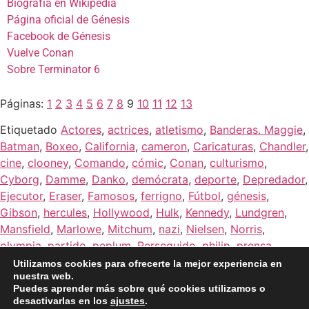
Biografía en Wikipedia
Página oficial de Génesis
Facebook de Génesis
Vuelve Conan
Sobre Terminator 6
Páginas:
1
2
3
4
5
6
7
8
9
10
11
12
13
Etiquetado
Actores
,
actrices
,
atletismo
,
Banderas. Maggie
,
Batman
,
Boxeo
,
California
,
cameron
,
Caricaturas
,
Chandler
,
cine
,
clooney
,
Comando
,
cómic
,
Conan
,
culturismo
,
Cyborg
,
Damme
,
Danko
,
demócrata
,
deporte
,
Depredador
,
Ejecutor
,
Eraser
,
Famosos
,
ferrigno
,
Fútbol
,
génesis
,
Gibson
,
hercules
,
Hollywood
,
Hulk
,
Kennedy
,
Lundgren
,
Mansfield
,
Marlowe
,
Mitchum
,
nazi
,
Nielsen
,
Norris
,
olympia
,
partido
,
peplum
,
Perseguido
,
philip
,
prensa
,
raymond
,
republicano
,
Robin
,
rourke
,
Shriver
,
Snipes
,
sonja
,
Utilizamos cookies para ofrecerte la mejor experiencia en
nuestra web.
Stallone
,
Statham
,
t-800
,
Televisión
,
terminator
,
Thurman
,
Puedes aprender más sobre qué cookies utilizamos o
Willis
,
zombie
desactivarlas en los
ajustes
.
Hola!! ¿Necesitas información?