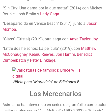
“Sin City: Una dama por la que matar” (2014) con Mickey
Rourke, Josh Brolin y
Lady Gaga
.
“Desaparecido en Venice Beach” (2017), junto a
Jason
Momoa
.
“Glass” (Cristal) (2019), otra saga con
Anya Taylor-Joy
.
“Entre dos helechos: La película” (2019), con
Matthew
McConaughey
,
Keanu Reeves
,
Jon Hamm
,
Benedict
Cumberbatch
y
Peter Dinklage
.
Viñeta para “Mortadelo” de Ediciones B
Los Mercenarios
Asimismo ha intervenido en series de gran éxito como actor
invitado tales como “Ally McBeal” (1997-2002) y “Friends”