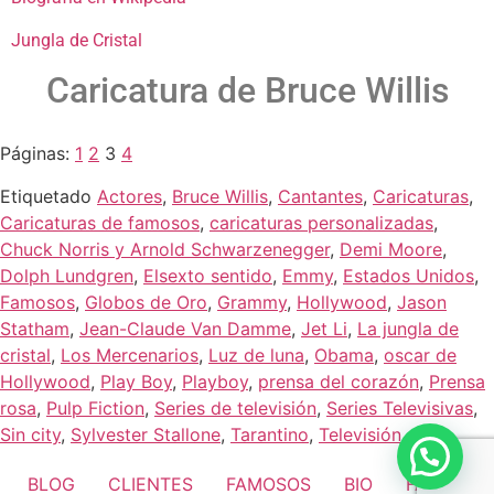
Jungla de Cristal
Caricatura de Bruce Willis
Páginas:
1
2
3
4
Etiquetado
Actores
,
Bruce Willis
,
Cantantes
,
Caricaturas
,
Caricaturas de famosos
,
caricaturas personalizadas
,
Chuck Norris y Arnold Schwarzenegger
,
Demi Moore
,
Dolph Lundgren
,
Elsexto sentido
,
Emmy
,
Estados Unidos
,
Famosos
,
Globos de Oro
,
Grammy
,
Hollywood
,
Jason
Statham
,
Jean-Claude Van Damme
,
Jet Li
,
La jungla de
cristal
,
Los Mercenarios
,
Luz de luna
,
Obama
,
oscar de
Hollywood
,
Play Boy
,
Playboy
,
prensa del corazón
,
Prensa
rosa
,
Pulp Fiction
,
Series de televisión
,
Series Televisivas
,
Sin city
,
Sylvester Stallone
,
Tarantino
,
Televisión
BLOG
CLIENTES
FAMOSOS
BIO
FAQ