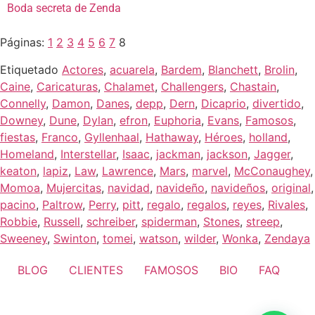
Boda secreta de Zenda
Páginas:
1
2
3
4
5
6
7
8
Etiquetado
Actores
,
acuarela
,
Bardem
,
Blanchett
,
Brolin
,
Caine
,
Caricaturas
,
Chalamet
,
Challengers
,
Chastain
,
Connelly
,
Damon
,
Danes
,
depp
,
Dern
,
Dicaprio
,
divertido
,
Downey
,
Dune
,
Dylan
,
efron
,
Euphoria
,
Evans
,
Famosos
,
fiestas
,
Franco
,
Gyllenhaal
,
Hathaway
,
Héroes
,
holland
,
Homeland
,
Interstellar
,
Isaac
,
jackman
,
jackson
,
Jagger
,
keaton
,
lapiz
,
Law
,
Lawrence
,
Mars
,
marvel
,
McConaughey
,
Momoa
,
Mujercitas
,
navidad
,
navideño
,
navideños
,
original
,
pacino
,
Paltrow
,
Perry
,
pitt
,
regalo
,
regalos
,
reyes
,
Rivales
,
Robbie
,
Russell
,
schreiber
,
spiderman
,
Stones
,
streep
,
Sweeney
,
Swinton
,
tomei
,
watson
,
wilder
,
Wonka
,
Zendaya
BLOG
CLIENTES
FAMOSOS
BIO
FAQ