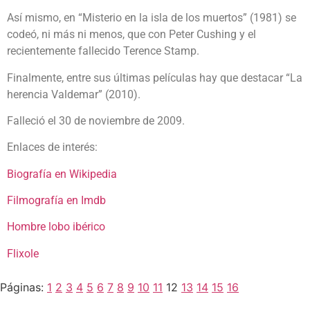
Así mismo, en “Misterio en la isla de los muertos” (1981) se
codeó, ni más ni menos, que con Peter Cushing y el
recientemente fallecido Terence Stamp.
Finalmente, entre sus últimas películas hay que destacar “La
herencia Valdemar” (2010).
Falleció el 30 de noviembre de 2009.
Enlaces de interés:
Biografía en Wikipedia
Filmografía en Imdb
Hombre lobo ibérico
Flixole
Páginas:
1
2
3
4
5
6
7
8
9
10
11
12
13
14
15
16