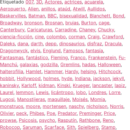
Etiquetado
007
,
3D
,
Actores
,
actrices
,
acuarela
,
Aeropuerto
,
Alien
,
anillos
,
ataúd
,
Atwill
,
Aullidos
,
Baskervilles
,
Batman
,
BBC
,
bisexualidad
,
Blanchett
,
Bond
,
Broadway
,
bronson
,
Brosnan
,
brujas
,
Burton
,
cage
,
Canterbury
,
Caricaturas
,
Carradine
,
Chaney
,
Chucky
,
ciencia-ficción
,
cine
,
colombo
,
corman
,
Craig
,
Crawford
,
Daleks
,
dana
,
darth
,
depp
,
dinosaurios
,
disfraz
,
Dracula
,
Dragonwyck
,
elvis
,
Englund
,
Famosos
,
fantasía
,
Fantasmas
,
fantástico
,
Fleming
,
Franco
,
Frankenstein
,
Fu-
Manchú
,
galaxias
,
godzilla
,
Gremlins
,
hadas
,
Halloween
,
halterofilia
,
Hamlet
,
Hammer
,
Hardy
,
helsing
,
Hitchcock
,
hobbit
,
Hollywood
,
holmes
,
hyde
,
Indiana
,
jackson
,
jekyll
,
kaninsky
,
Karloff
,
kidman
,
Kinski
,
Krueger
,
lancaster
,
lapiz
,
Laurel
,
lemmon
,
Lewis
,
licántropo
,
lobo
,
Londres
,
Lorre
,
Lugosi
,
Manostijeras
,
maquillaje
,
Moisés
,
Momia
,
monstruos
,
moore
,
mortensen
,
naschy
,
nicholson
,
Norris
,
Olivier
,
peck
,
Phibes
,
Poe
,
Predator
,
Preminger
,
Price
,
prowse
,
Psicosis
,
psycho
,
Rasputín
,
Rathbone
,
Reno
,
Robocop
,
Saruman
,
Scarface
,
Sith
,
Spielberg
,
Stamp
,