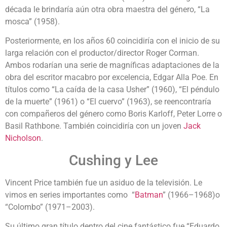
década le brindaría aún otra obra maestra del género, “La
mosca” (1958).
Posteriormente, en los años 60 coincidiría con el inicio de su
larga relación con el productor/director Roger Corman.
Ambos rodarían una serie de magníficas adaptaciones de la
obra del escritor macabro por excelencia, Edgar Alla Poe. En
títulos como “La caída de la casa Usher” (1960), “El péndulo
de la muerte” (1961) o “El cuervo” (1963), se reencontraría
con compañeros del género como Boris Karloff, Peter Lorre o
Basil Rathbone. También coincidiría con un joven
Jack
Nicholson
.
Cushing y Lee
Vincent Price también fue un asiduo de la televisión. Le
vimos en series importantes como “
Batman
” (1966–1968)o
“Colombo” (1971–2003).
Su último gran título dentro del cine fantástico fue “Eduardo