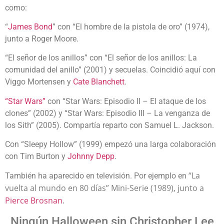
como:
“
James Bond
” con “El hombre de la pistola de oro” (1974),
junto a Roger Moore.
“El señor de los anillos” con “El señor de los anillos: La
comunidad del anillo” (2001) y secuelas. Coincidió aquí con
Viggo Mortensen y
Cate Blanchett
.
“Star Wars”
con “Star Wars: Episodio II – El ataque de los
clones” (2002) y “Star Wars: Episodio III – La venganza de
los Sith” (2005). Compartía reparto con Samuel L. Jackson.
Con “Sleepy Hollow” (1999) empezó una larga colaboración
con Tim Burton y
Johnny Depp
.
“La
También ha aparecido en televisión. Por ejemplo en
vuelta al mundo en 80 días” Mini-Serie (1989), junto a
Pierce Brosnan
.
Ningún Halloween sin Christopher Lee