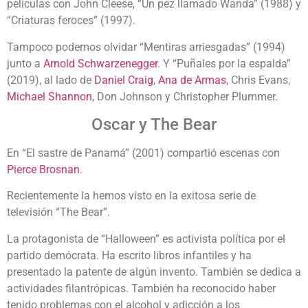
películas con John Cleese, “Un pez llamado Wanda” (1988) y
“Criaturas feroces” (1997).
Tampoco podemos olvidar “Mentiras arriesgadas” (1994)
junto a
Arnold Schwarzenegger
. Y “Puñales por la espalda”
(2019), al lado de
Daniel Craig
,
Ana de Armas
, Chris Evans,
Michael Shannon
, Don Johnson y Christopher Plummer.
Oscar y The Bear
En “
El sastre de Panamá” (2001) compartió escenas con
Pierce Brosnan
.
Recientemente la hemos visto en la exitosa serie de
televisión “The Bear”.
La protagonista de “Halloween” es activista política por el
partido demócrata. Ha escrito libros infantiles y ha
presentado la patente de algún invento. También se dedica a
actividades filantrópicas. También ha reconocido haber
tenido problemas con el alcohol y adicción a los