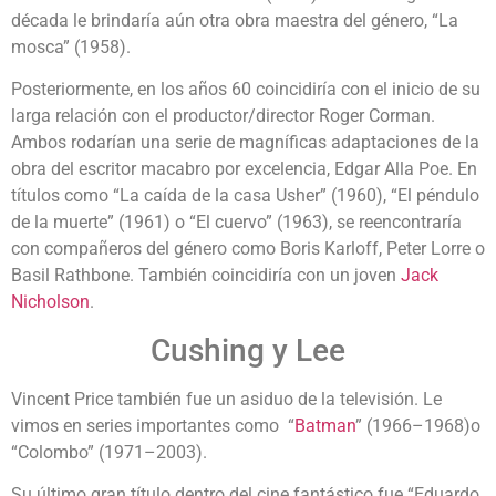
década le brindaría aún otra obra maestra del género, “La
mosca” (1958).
Posteriormente, en los años 60 coincidiría con el inicio de su
larga relación con el productor/director Roger Corman.
Ambos rodarían una serie de magníficas adaptaciones de la
obra del escritor macabro por excelencia, Edgar Alla Poe. En
títulos como “La caída de la casa Usher” (1960), “El péndulo
de la muerte” (1961) o “El cuervo” (1963), se reencontraría
con compañeros del género como Boris Karloff, Peter Lorre o
Basil Rathbone. También coincidiría con un joven
Jack
Nicholson
.
Cushing y Lee
Vincent Price también fue un asiduo de la televisión. Le
vimos en series importantes como “
Batman
” (1966–1968)o
“Colombo” (1971–2003).
Su último gran título dentro del cine fantástico fue “Eduardo