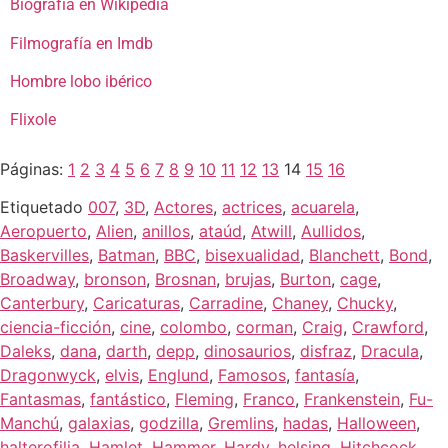
Biografía en Wikipedia
Filmografía en Imdb
Hombre lobo ibérico
Flixole
Páginas:
1
2
3
4
5
6
7
8
9
10
11
12
13
14
15
16
Etiquetado
007
,
3D
,
Actores
,
actrices
,
acuarela
,
Aeropuerto
,
Alien
,
anillos
,
ataúd
,
Atwill
,
Aullidos
,
Baskervilles
,
Batman
,
BBC
,
bisexualidad
,
Blanchett
,
Bond
,
Broadway
,
bronson
,
Brosnan
,
brujas
,
Burton
,
cage
,
Canterbury
,
Caricaturas
,
Carradine
,
Chaney
,
Chucky
,
ciencia-ficción
,
cine
,
colombo
,
corman
,
Craig
,
Crawford
,
Daleks
,
dana
,
darth
,
depp
,
dinosaurios
,
disfraz
,
Dracula
,
Dragonwyck
,
elvis
,
Englund
,
Famosos
,
fantasía
,
Fantasmas
,
fantástico
,
Fleming
,
Franco
,
Frankenstein
,
Fu-
Manchú
,
galaxias
,
godzilla
,
Gremlins
,
hadas
,
Halloween
,
halterofilia
,
Hamlet
,
Hammer
,
Hardy
,
helsing
,
Hitchcock
,