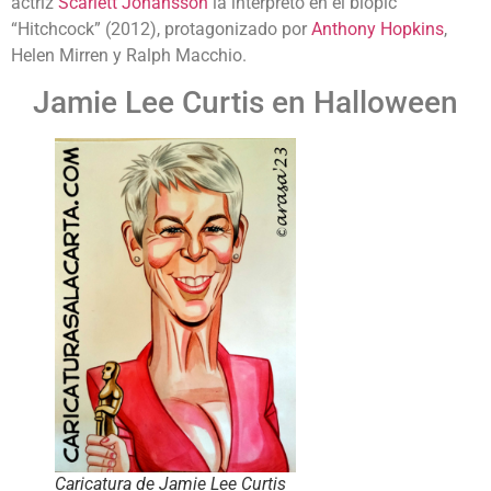
actriz
Scarlett Johansson
la interpretó en el biopic
“Hitchcock” (2012), protagonizado por
Anthony Hopkins
,
Helen Mirren y Ralph Macchio.
Jamie Lee Curtis en Halloween
Caricatura de Jamie Lee Curtis