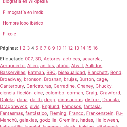
Biografía en Wikipedia
Filmografía en Imdb
Hombre lobo ibérico
Flixole
Páginas:
1
2
3
4
5
6
7
8
9
10
11
12
13
14
15
16
Etiquetado
007
,
3D
,
Actores
,
actrices
,
acuarela
,
Aeropuerto
,
Alien
,
anillos
,
ataúd
,
Atwill
,
Aullidos
,
Baskervilles
,
Batman
,
BBC
,
bisexualidad
,
Blanchett
,
Bond
,
Broadway
,
bronson
,
Brosnan
,
brujas
,
Burton
,
cage
,
Canterbury
,
Caricaturas
,
Carradine
,
Chaney
,
Chucky
,
ciencia-ficción
,
cine
,
colombo
,
corman
,
Craig
,
Crawford
,
Daleks
,
dana
,
darth
,
depp
,
dinosaurios
,
disfraz
,
Dracula
,
Dragonwyck
,
elvis
,
Englund
,
Famosos
,
fantasía
,
Fantasmas
,
fantástico
,
Fleming
,
Franco
,
Frankenstein
,
Fu-
Manchú
,
galaxias
,
godzilla
,
Gremlins
,
hadas
,
Halloween
,
halterofilia
,
Hamlet
,
Hammer
,
Hardy
,
helsing
,
Hitchcock
,