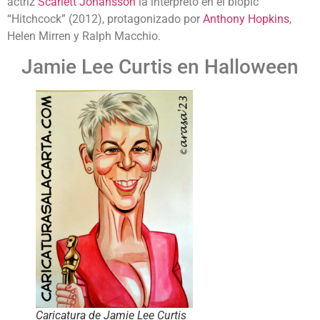
actriz
Scarlett Johansson
la interpretó en el biopic
“Hitchcock” (2012), protagonizado por
Anthony Hopkins
,
Helen Mirren y Ralph Macchio.
Jamie Lee Curtis en Halloween
Caricatura de Jamie Lee Curtis