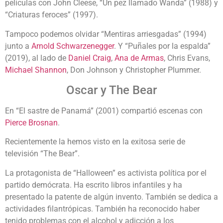
películas con John Cleese, “Un pez llamado Wanda” (1988) y
“Criaturas feroces” (1997).
Tampoco podemos olvidar “Mentiras arriesgadas” (1994)
junto a
Arnold Schwarzenegger
. Y “Puñales por la espalda”
(2019), al lado de
Daniel Craig
,
Ana de Armas
, Chris Evans,
Michael Shannon
, Don Johnson y Christopher Plummer.
Oscar y The Bear
En “
El sastre de Panamá” (2001) compartió escenas con
Pierce Brosnan
.
Recientemente la hemos visto en la exitosa serie de
televisión “The Bear”.
La protagonista de “Halloween” es activista política por el
partido demócrata. Ha escrito libros infantiles y ha
presentado la patente de algún invento. También se dedica a
actividades filantrópicas. También ha reconocido haber
tenido problemas con el alcohol y adicción a los