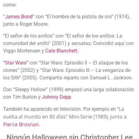
como:
“
James Bond
” con “El hombre de la pistola de oro” (1974),
junto a Roger Moore.
“El señor de los anillos” con “El señor de los anillos: La
comunidad del anillo” (2001) y secuelas. Coincidió aquí con
Viggo Mortensen y
Cate Blanchett
.
“Star Wars”
con “Star Wars: Episodio II – El ataque de los
clones” (2002) y “Star Wars: Episodio III – La venganza de
los Sith” (2005). Compartía reparto con Samuel L. Jackson.
Con “Sleepy Hollow” (1999) empezó una larga colaboración
con Tim Burton y
Johnny Depp
.
“La
También ha aparecido en televisión. Por ejemplo en
vuelta al mundo en 80 días” Mini-Serie (1989), junto a
Pierce Brosnan
.
Ningún Halloween sin Christopher Lee